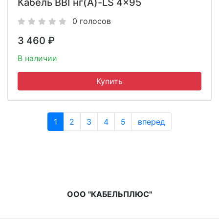
Кабель ВВГнг(A)-LS 4x95
0 голосов
3 460
₽
В наличии
1
2
3
4
5
вперед
ООО "КАБЕЛЬПЛЮС"