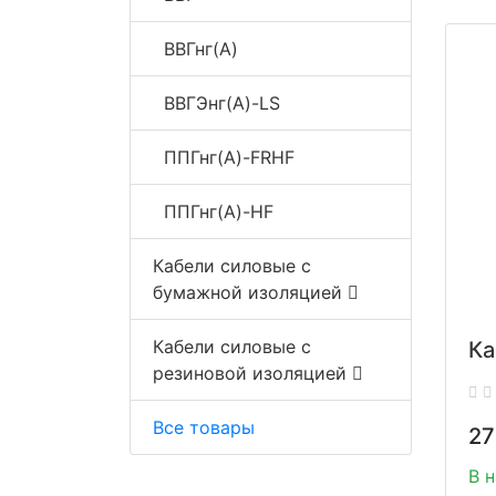
ВВГнг(A)
ВВГЭнг(A)-LS
ППГнг(A)-FRHF
ППГнг(A)-HF
Кабели силовые с
бумажной изоляцией
Кабели силовые с
Ка
резиновой изоляцией
Все товары
27
В 