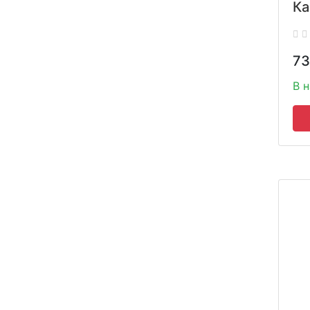
Ка
73
В 