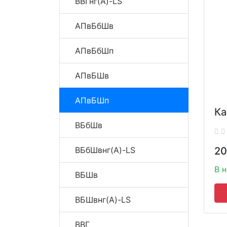
ВВГнг(A)-LS
АПвБбШв
АПвБбШп
АПвБШв
АПвБШп
Ка
ВБбШв
ВБбШвнг(A)-LS
20
В 
ВБШв
ВБШвнг(A)-LS
ВВГ