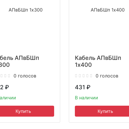
бель АПвБШп
Кабель АПвБШп
300
1x400
0 голосов
0 голосов
2
₽
431
₽
наличии
В наличии