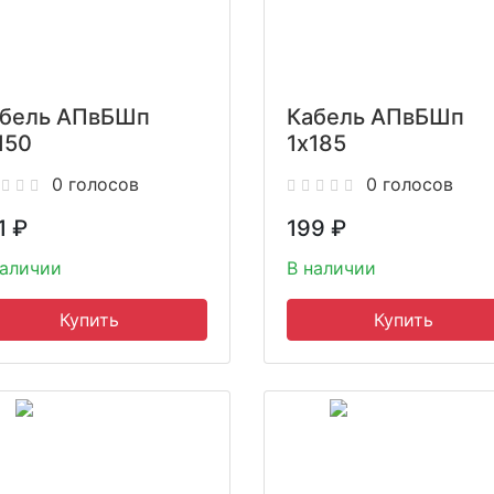
бель АПвБШп
Кабель АПвБШп
150
1x185
0 голосов
0 голосов
1
₽
199
₽
наличии
В наличии