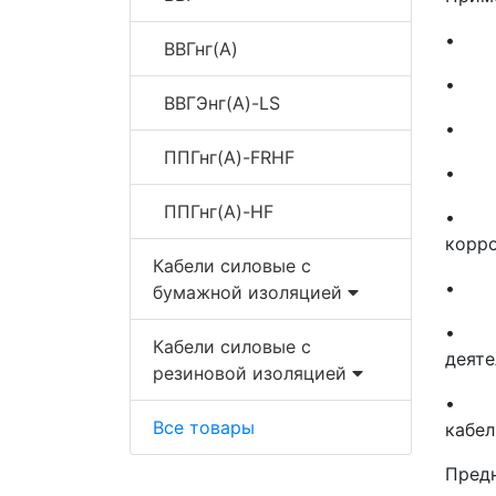
• в 
ВВГнг(A)
• на
ВВГЭнг(A)-LS
• дл
ППГнг(A)-FRHF
• в 
ППГнг(A)-HF
• в 
корро
Кабели силовые с
• пр
бумажной изоляцией
• зд
Кабели силовые с
деяте
резиновой изоляцией
• в с
Все товары
кабел
Предн