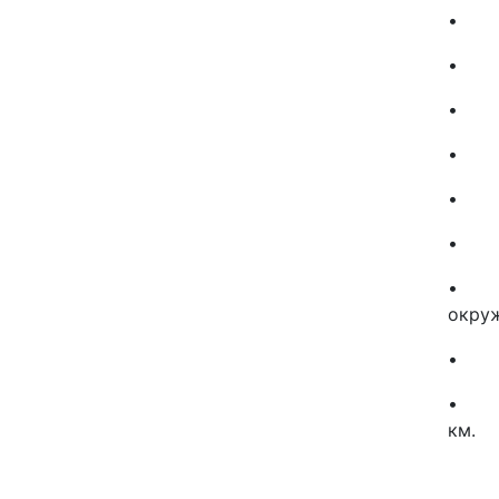
• Вне
• Рад
• Ном
• Кл
• Ди
• Про
• Эк
окру
• Кл
• Пр
км.