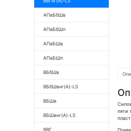
ВВГнг(A)-LS
АПвБбШв
АПвБбШп
АПвБШв
АПвБШп
ВБбШв
Опи
ВБбШвнг(A)-LS
Оп
ВБШв
Силов
пяти 
ВБШвнг(A)-LS
пласт
ВВГ
Приме