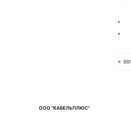
• Ст
• Сро
← ВВГ
ООО "КАБЕЛЬПЛЮС"