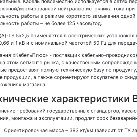
кальные. Кабель повсеместно используется в сетях пе
ленной/изолированной нейтралью источника тока при 
льность работы в режиме короткого замыкания одной 
льность работы – не более 125 часов/год.
(А)-LS 5х2,5 применяется в электрических установк
0,66 и 1 кВ и с номинальной частотой 50 Гц для перед
ания «КабельПлюс» - поставщик кабельно-проводнико
на этом сегменте рынка, с качественным сопровожден
ые предоставят полную техническую базу по продукту
е продукции, а также сориентируют покупателя о скид
ожениях магазина.
хнические характеристики В
нение требований государственных стандартов, касаю
ния, монтажа и эксплуатации, продлят срок безаварий
ентировочная масса – 383 кг/км (зависит от ТУ зав