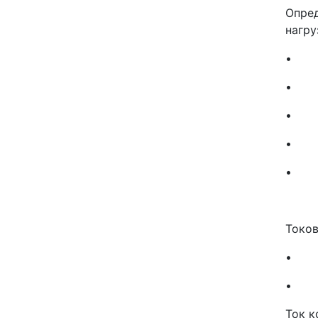
Опред
нагру
• +7
• до
• пр
• по
• дл
Токов
• в в
• на 
Ток к