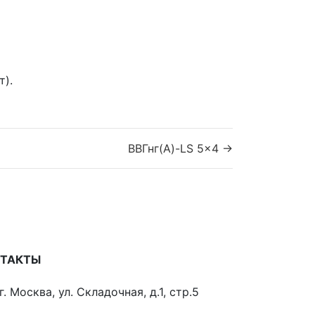
).
ВВГнг(A)-LS 5x4 →
НТАКТЫ
г. Москва, ул. Складочная, д.1, стр.5