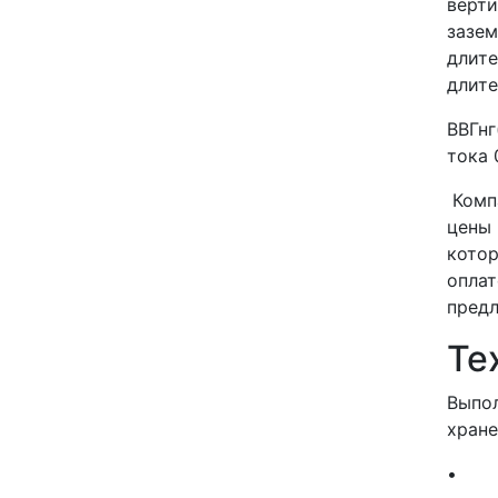
верти
зазем
длите
длите
ВВГнг
тока 
Комп
цены 
котор
оплат
предл
Те
Выпол
хране
• Ори