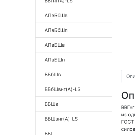
ВВГнг(A)-LS
АПвБбШв
АПвБбШп
АПвБШв
АПвБШп
ВБбШв
Опи
ВБбШвнг(A)-LS
Оп
ВБШв
ВВГнг
из од
ВБШвнг(A)-LS
ГОСТ 
силов
ВВГ