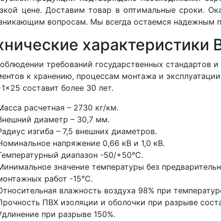
изкой цене. Доставим товар в оптимальные сроки. О
зникающим вопросам. Мы всегда остаемся надежным п
хнические характеристики
облюдении требований государственных стандартов 
ентов к хранению, процессам монтажа и эксплуатации
1x25 составит более 30 лет.
Масса расчетная – 2730 кг/км.
Внешний диаметр – 30,7 мм.
Радиус изгиба – 7,5 внешних диаметров.
Номинальное напряжение 0,66 кВ и 1,0 кВ.
Температурный диапазон -50/+50°С.
Минимальное значение температуры без предварительн
монтажных работ -15°С.
Относительная влажность воздуха 98% при температуре
Прочность ПВХ изоляции и оболочки при разрыве соста
Удлинение при разрыве 150%.