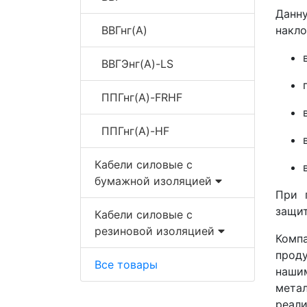
Данн
ВВГнг(A)
накло
ВВГЭнг(A)-LS
ППГнг(A)-FRHF
ППГнг(A)-HF
Кабели силовые с
бумажной изоляцией
При 
защит
Кабели силовые с
резиновой изоляцией
Комп
прод
Все товары
наши
мета
реал