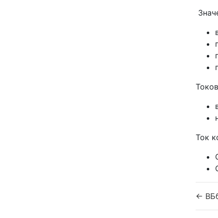
Значе
Токов
Ток к
← ВБ