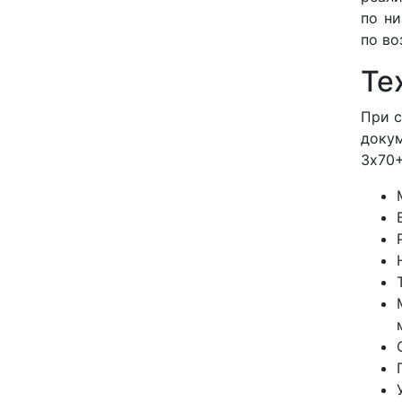
по н
по во
Те
При с
докум
3x70+