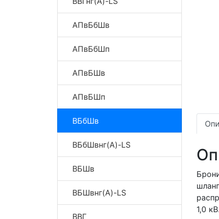
ВВГнг(A)-LS
АПвБбШв
АПвБбШп
АПвБШв
АПвБШп
ВБбШв
Опи
ВБбШвнг(A)-LS
Оп
ВБШв
Брон
шлан
ВБШвнг(A)-LS
распр
1,0 кВ
ВВГ