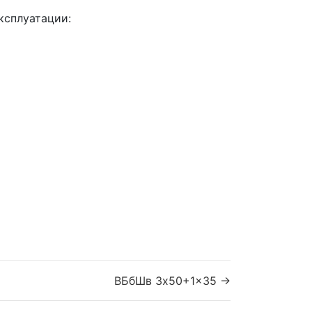
ксплуатации:
ВБбШв 3x50+1x35 →