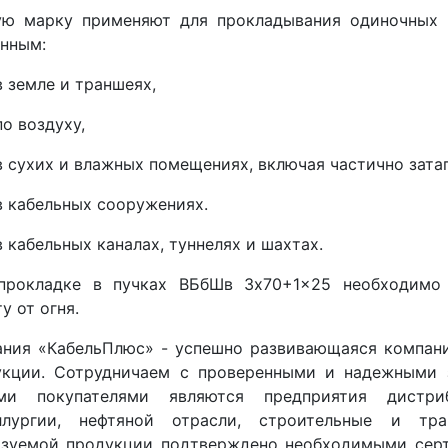
ую марку применяют для прокладывания одиночных 
нным:
в земле и траншеях,
по воздуху,
в сухих и влажных помещениях, включая частично зата
в кабельных сооружениях.
в кабельных каналах, туннелях и шахтах.
прокладке в пучках ВБбШв 3x70+1x25 необходимо 
у от огня.
ания «КабельПлюс» - успешно развивающаяся компани
укции. Сотрудничаем с проверенными и надежными 
ми покупателями являются предприятия дистри
ллургии, нефтяной отрасли, строительные и тра
изуемой продукции подтверждено необходимыми серт