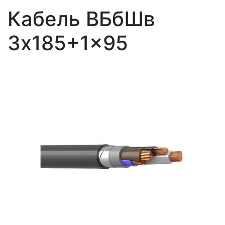
Кабель ВБбШв
3x185+1x95