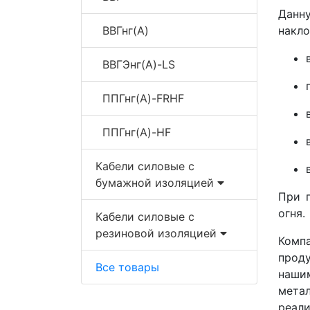
Данн
ВВГнг(A)
накло
ВВГЭнг(A)-LS
ППГнг(A)-FRHF
ППГнг(A)-HF
Кабели силовые с
бумажной изоляцией
При 
огня.
Кабели силовые с
резиновой изоляцией
Комп
прод
Все товары
наши
мета
реал