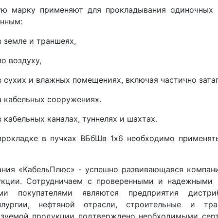
ую марку применяют для прокладывания одиночных 
нным:
в земле и траншеях,
по воздуху,
в сухих и влажных помещениях, включая частично зата
в кабельных сооружениях.
в кабельных каналах, туннелях и шахтах.
прокладке в пучках ВБбШв 1x6 необходимо применят
ания «КабельПлюс» - успешно развивающаяся компани
укции. Сотрудничаем с проверенными и надежными 
ми покупателями являются предприятия дистри
ллургии, нефтяной отрасли, строительные и тра
изуемой продукции подтверждено необходимыми серт