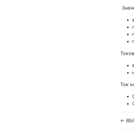
Значе
Токов
Ток к
← ВБ