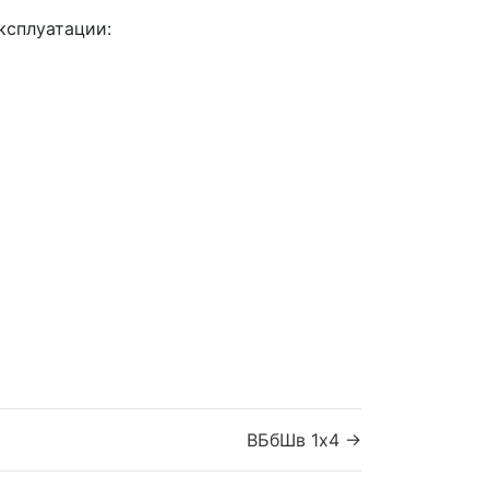
ксплуатации:
ВБбШв 1x4 →