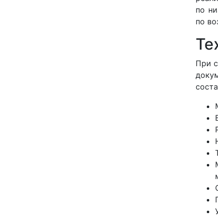
по н
по во
Те
При с
докум
соста