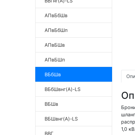
ВВГнг(A)-LS
АПвБбШв
АПвБбШп
АПвБШв
АПвБШп
ВБбШв
Опи
ВБбШвнг(A)-LS
Оп
ВБШв
Брон
шлан
ВБШвнг(A)-LS
распр
1,0 кВ
ВВГ