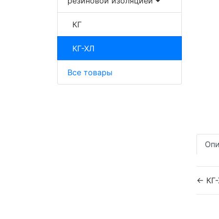
резиновой изоляцией
КГ
КГ-ХЛ
Все товары
Опи
← КГ-