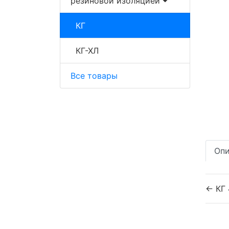
резиновой изоляцией
КГ
КГ-ХЛ
Все товары
Опи
← КГ 