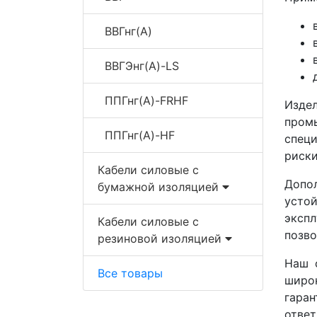
ВВГнг(A)
ВВГЭнг(A)-LS
ППГнг(A)-FRHF
Изде
пром
ППГнг(A)-HF
спец
риски
Кабели силовые с
Допо
бумажной изоляцией
усто
экспл
Кабели силовые с
позв
резиновой изоляцией
Наш 
Все товары
широ
гаран
ответ