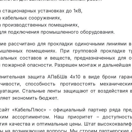
в стационарных установках до 1кВ,
в кабельных сооружениях,
в производственных помещениях,
для подключения промышленного оборудования.
лие рассчитано для прокладки одиночными линиями в
ышленных помещениях. При групповой прокладке т
иальных составов и веществ, предназначенных для о
 пожарной опасности. Разрешен монтаж и дальнейшая 
лнительная защита АПвБШв 4x10 в виде брони гаран
йчивости, способность противостоять механичес
уатации. Стальные ленты защищают от воздействия 
оляет экономить бюджет.
сайт «КабельПлюс» - официальный партнер ряда пре
ким ассортиментом. Наш приоритет – доступность
тия качества и оптимальные цены. Штат высококвали
ы на возникающие вопросы. Мы строим партнерские 