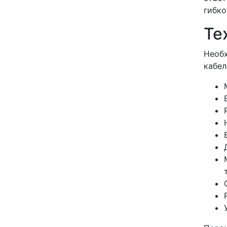
гибко
Те
Необх
кабел