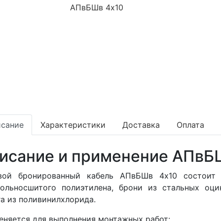
сание
Характеристики
Доставка
Оплата
исание и применение АПвБ
вой бронированный кабель АПвБШв 4x10 состоит
нольносшитого полиэтилена, брони из стальных оци
га из поливинилхлорида.
няется для выполнения монтажных работ: