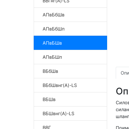
ВВГнг(A)-LS
АПвБбШв
АПвБбШп
АПвБШв
АПвБШп
ВБбШв
Опи
ВБбШвнг(A)-LS
Оп
ВБШв
Сило
сила
ВБШвнг(A)-LS
шлан
ВВГ
Приме