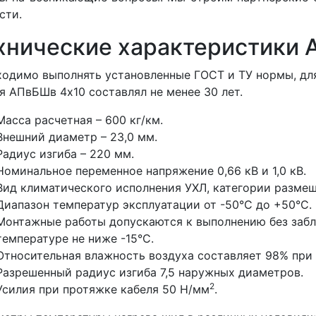
сти.
хнические характеристики 
одимо выполнять установленные ГОСТ и ТУ нормы, для
я АПвБШв 4x10 составлял не менее 30 лет.
Масса расчетная – 600 кг/км.
Внешний диаметр – 23,0 мм.
Радиус изгиба – 220 мм.
Номинальное переменное напряжение 0,66 кВ и 1,0 кВ.
Вид климатического исполнения УХЛ, категории размеще
Диапазон температур эксплуатации от -50°С до +50°С.
Монтажные работы допускаются к выполнению без забл
температуре не ниже -15°С.
Относительная влажность воздуха составляет 98% при 
Разрешенный радиус изгиба 7,5 наружных диаметров.
2
Усилия при протяжке кабеля 50 Н/мм
.