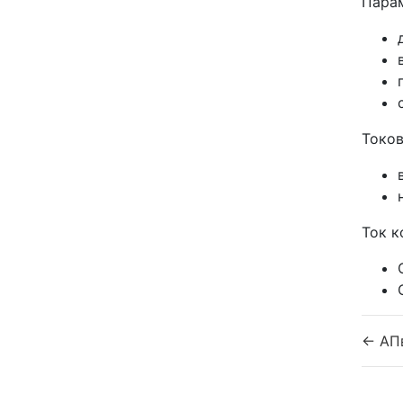
Парам
Токов
Ток к
← АП