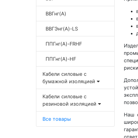
ВВГнг(A)
ВВГЭнг(A)-LS
ППГнг(A)-FRHF
Изде
пром
ППГнг(A)-HF
спец
риски
Кабели силовые с
Допо
бумажной изоляцией
усто
экспл
Кабели силовые с
позв
резиновой изоляцией
Наш 
Все товары
широ
гаран
ответ