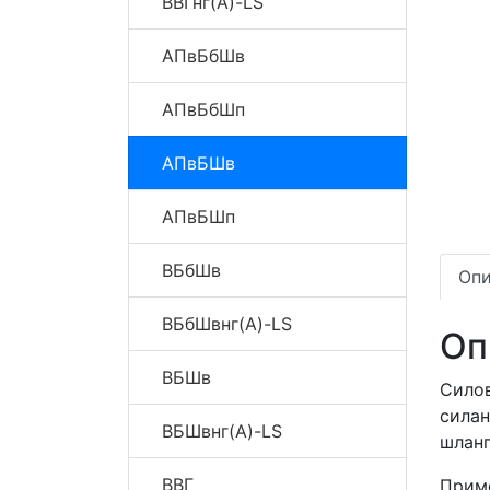
ВВГнг(A)-LS
АПвБбШв
АПвБбШп
АПвБШв
АПвБШп
ВБбШв
Опи
ВБбШвнг(A)-LS
Оп
ВБШв
Сило
сила
ВБШвнг(A)-LS
шлан
ВВГ
Приме