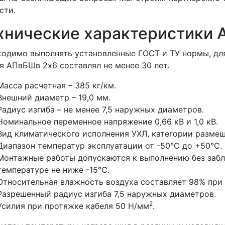
сти.
хнические характеристики
одимо выполнять установленные ГОСТ и ТУ нормы, для
я АПвБШв 2x6 составлял не менее 30 лет.
Масса расчетная – 385 кг/км.
Внешний диаметр – 19,0 мм.
Радиус изгиба – не менее 7,5 наружных диаметров.
Номинальное переменное напряжение 0,66 кВ и 1,0 кВ.
Вид климатического исполнения УХЛ, категории размеще
Диапазон температур эксплуатации от -50°С до +50°С.
Монтажные работы допускаются к выполнению без забл
температуре не ниже -15°С.
Относительная влажность воздуха составляет 98% при 
Разрешенный радиус изгиба 7,5 наружных диаметров.
2
Усилия при протяжке кабеля 50 Н/мм
.