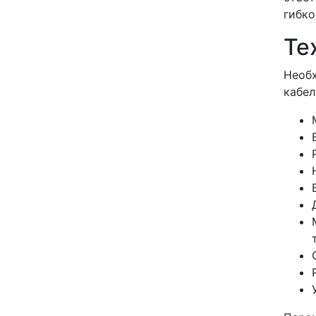
гибко
Те
Необх
кабел