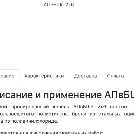
сание
Характеристики
Доставка
Оплата
исание и применение АПвБ
вой бронированный кабель АПвБШв 2x6 состоит
нольносшитого полиэтилена, брони из стальных оци
га из поливинилхлорида.
няется для выполнения монтажных работ: