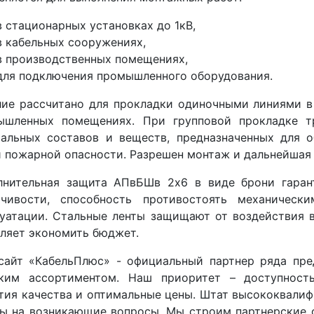
в стационарных установках до 1кВ,
в кабельных сооружениях,
в производственных помещениях,
для подключения промышленного оборудования.
лие рассчитано для прокладки одиночными линиями в
ышленных помещениях. При групповой прокладке т
иальных составов и веществ, предназначенных для о
 пожарной опасности. Разрешен монтаж и дальнейшая 
лнительная защита АПвБШв 2x6 в виде брони гаран
йчивости, способность противостоять механичес
уатации. Стальные ленты защищают от воздействия 
оляет экономить бюджет.
сайт «КабельПлюс» - официальный партнер ряда пре
ким ассортиментом. Наш приоритет – доступность
тия качества и оптимальные цены. Штат высококвали
ы на возникающие вопросы. Мы строим партнерские 