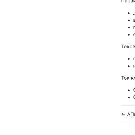
Парам
Токов
Ток к
← АП