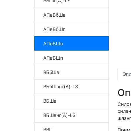
ВВГнг(A)-LS
АПвБбШв
АПвБбШп
АПвБШв
АПвБШп
ВБбШв
Опи
ВБбШвнг(A)-LS
Оп
ВБШв
Сило
сила
ВБШвнг(A)-LS
шлан
ВВГ
Приме