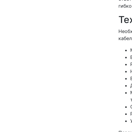
гибко
Те
Необх
кабел