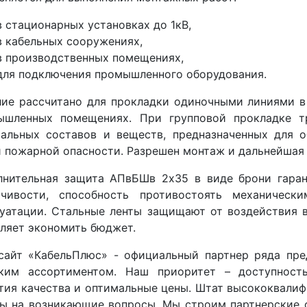
в стационарных установках до 1кВ,
в кабельных сооружениях,
в производственных помещениях,
для подключения промышленного оборудования.
лие рассчитано для прокладки одиночными линиями в
ышленных помещениях. При групповой прокладке т
иальных составов и веществ, предназначенных для о
 пожарной опасности. Разрешен монтаж и дальнейшая 
лнительная защита АПвБШв 2x35 в виде брони гаран
йчивости, способность противостоять механичес
уатации. Стальные ленты защищают от воздействия 
оляет экономить бюджет.
сайт «КабельПлюс» - официальный партнер ряда пре
ким ассортиментом. Наш приоритет – доступность
тия качества и оптимальные цены. Штат высококвали
ы на возникающие вопросы. Мы строим партнерские 