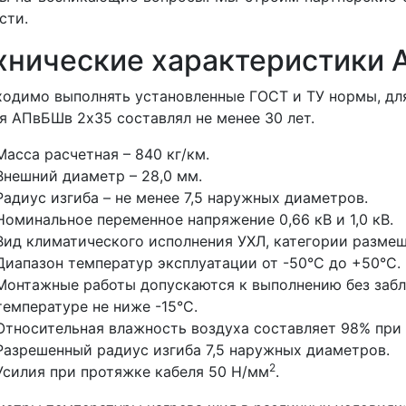
сти.
хнические характеристики
одимо выполнять установленные ГОСТ и ТУ нормы, для
я АПвБШв 2x35 составлял не менее 30 лет.
Масса расчетная – 840 кг/км.
Внешний диаметр – 28,0 мм.
Радиус изгиба – не менее 7,5 наружных диаметров.
Номинальное переменное напряжение 0,66 кВ и 1,0 кВ.
Вид климатического исполнения УХЛ, категории размеще
Диапазон температур эксплуатации от -50°С до +50°С.
Монтажные работы допускаются к выполнению без забл
температуре не ниже -15°С.
Относительная влажность воздуха составляет 98% при 
Разрешенный радиус изгиба 7,5 наружных диаметров.
2
Усилия при протяжке кабеля 50 Н/мм
.