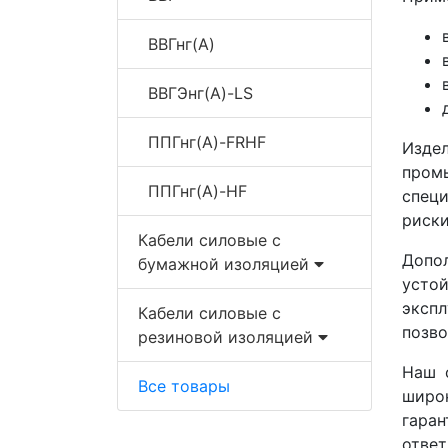
ВВГнг(A)
ВВГЭнг(A)-LS
ППГнг(A)-FRHF
Изде
пром
ППГнг(A)-HF
спец
риски
Кабели силовые с
Допо
бумажной изоляцией
усто
экспл
Кабели силовые с
позв
резиновой изоляцией
Наш 
Все товары
широ
гаран
ответ