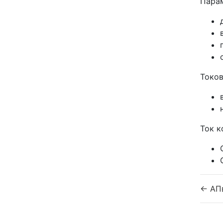
Парам
Токов
Ток к
← АП