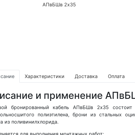
сание
Характеристики
Доставка
Оплата
исание и применение АПвБ
вой бронированный кабель АПвБШв 2x35 состоит
нольносшитого полиэтилена, брони из стальных оци
га из поливинилхлорида.
няется для выполнения монтажных работ: