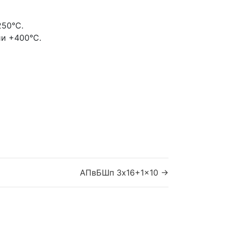
250°С.
ии +400°С.
АПвБШп 3x16+1x10 →