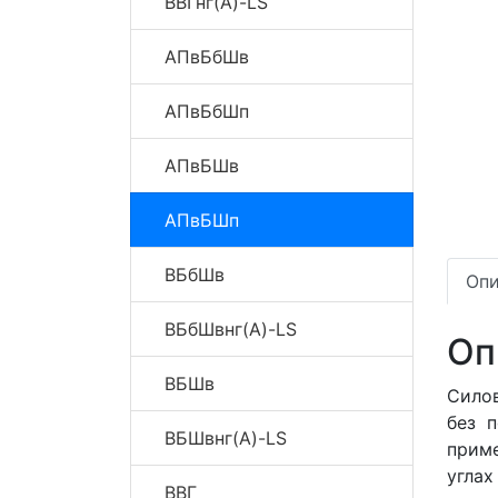
ВВГнг(A)-LS
АПвБбШв
АПвБбШп
АПвБШв
АПвБШп
ВБбШв
Опи
ВБбШвнг(A)-LS
Оп
ВБШв
Сило
без 
ВБШвнг(A)-LS
приме
угла
ВВГ