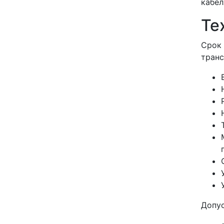
кабел
Те
Срок 
транс
Допу