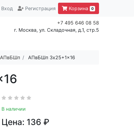
Вход
Регистрация
Корзина
0
+7 495 646 08 58
г. Москва, ул. Складочная, д.1, стр.5
АПвБШп
АПвБШп 3x25+1x16
x16
В наличии
Цена:
136
₽