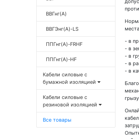
допу
проти
ВВГнг(A)
Норм
места
ВВГЭнг(A)-LS
- в п
ППГнг(A)-FRHF
- в з
- в г
ППГнг(A)-HF
- в р
- в к
Кабели силовые с
бумажной изоляцией
Благ
меха
Кабели силовые с
грызу
резиновой изоляцией
Онла
кабе
Все товары
затру
Опыт