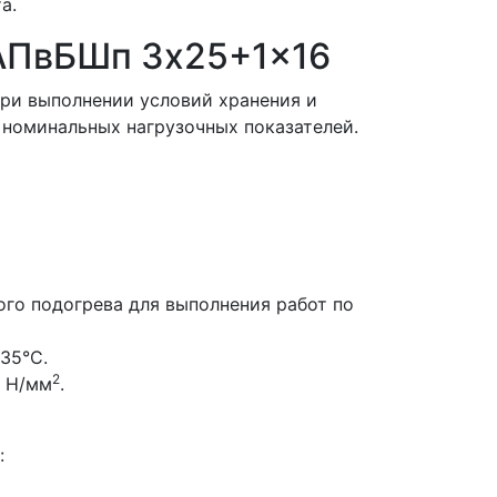
а.
 АПвБШп 3x25+1x16
ри выполнении условий хранения и
номинальных нагрузочных показателей.
го подогрева для выполнения работ по
35°С.
2
0 Н/мм
.
: