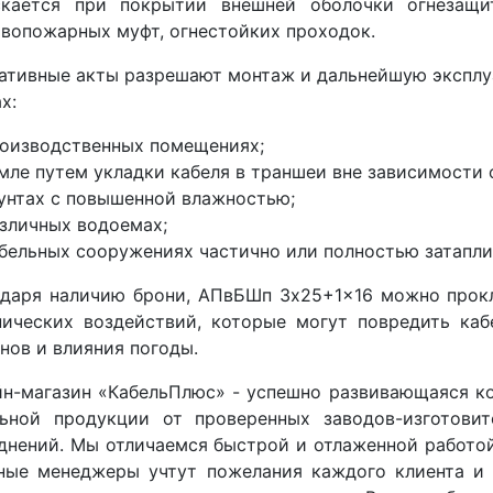
скается при покрытии внешней оболочки огнезащи
вопожарных муфт, огнестойких проходок.
ативные акты разрешают монтаж и дальнейшую экспл
х:
роизводственных помещениях;
емле путем укладки кабеля в траншеи вне зависимости
рунтах с повышенной влажностью;
азличных водоемах;
абельных сооружениях частично или полностью затапл
одаря наличию брони, АПвБШп 3x25+1x16 можно прок
нических воздействий, которые могут повредить ка
нов и влияния погоды.
йн-магазин «КабельПлюс» - успешно развивающаяся к
льной продукции от проверенных заводов-изготовит
днений. Мы отличаемся быстрой и отлаженной работой
ные менеджеры учтут пожелания каждого клиента и 