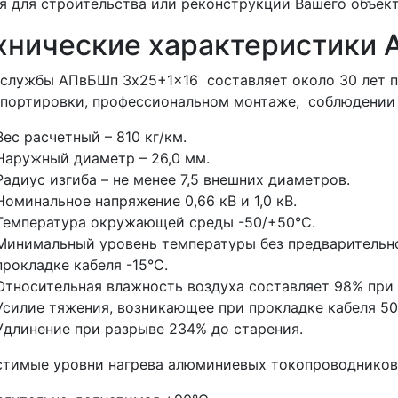
я для строительства или реконструкции Вашего объект
хнические характеристики
службы АПвБШп 3x25+1x16 составляет около 30 лет п
портировки, профессиональном монтаже, соблюдении 
Вес расчетный – 810 кг/км.
Наружный диаметр – 26,0 мм.
Радиус изгиба – не менее 7,5 внешних диаметров.
Номинальное напряжение 0,66 кВ и 1,0 кВ.
Температура окружающей среды -50/+50°С.
Минимальный уровень температуры без предварительно
прокладке кабеля -15°С.
Относительная влажность воздуха составляет 98% при 
Усилие тяжения, возникающее при прокладке кабеля 5
Удлинение при разрыве 234% до старения.
стимые уровни нагрева алюминиевых токопроводников