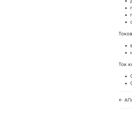
Токов
Ток к
← АП