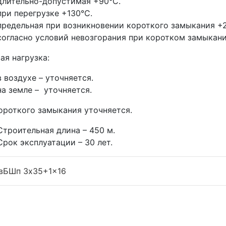
длительно-допустимая +90°С.
при перегрузке +130°С.
предельная при возникновении короткого замыкания +
согласно условий невозгорания при коротком замыкан
ая нагрузка:
в воздухе – уточняется.
на земле – уточняется.
ороткого замыкания уточняется.
Строительная длина – 450 м.
Срок эксплуатации – 30 лет.
вБШп 3x35+1x16