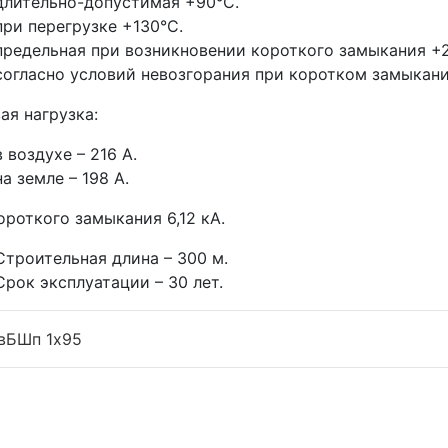
длительно-допустимая +90°С.
при перегрузке +130°С.
предельная при возникновении короткого замыкания +
согласно условий невозгорания при коротком замыкан
ая нагрузка:
в воздухе – 216 А.
на земле – 198 А.
ороткого замыкания 6,12 кА.
Строительная длина – 300 м.
Срок эксплуатации – 30 лет.
вБШп 1x95