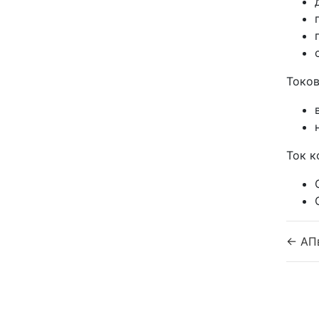
Токов
Ток к
← АП