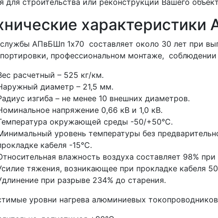
я для строительства или реконструкции Вашего объект
хнические характеристики 
службы АПвБШп 1x70 составляет около 30 лет при вы
портировки, профессиональном монтаже, соблюдении 
Вес расчетный – 525 кг/км.
Наружный диаметр – 21,5 мм.
Радиус изгиба – не менее 10 внешних диаметров.
Номинальное напряжение 0,66 кВ и 1,0 кВ.
Температура окружающей среды -50/+50°С.
Минимальный уровень температуры без предварительно
прокладке кабеля -15°С.
Относительная влажность воздуха составляет 98% при 
Усилие тяжения, возникающее при прокладке кабеля 5
Удлинение при разрыве 234% до старения.
стимые уровни нагрева алюминиевых токопроводников