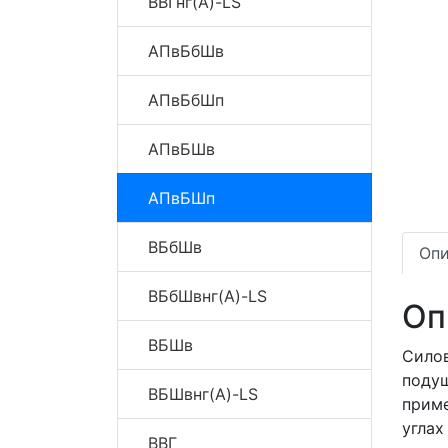
ВВГнг(A)-LS
АПвБбШв
АПвБбШп
АПвБШв
АПвБШп
ВБбШв
Опи
ВБбШвнг(A)-LS
Оп
ВБШв
Сило
поду
ВБШвнг(A)-LS
приме
угла
ВВГ