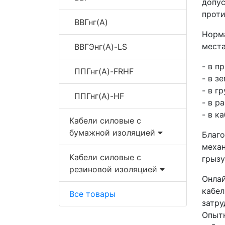
допу
проти
ВВГнг(A)
Норм
места
ВВГЭнг(A)-LS
- в п
ППГнг(A)-FRHF
- в з
- в г
ППГнг(A)-HF
- в р
- в к
Кабели силовые с
бумажной изоляцией
Благ
меха
Кабели силовые с
грызу
резиновой изоляцией
Онла
кабе
Все товары
затру
Опыт