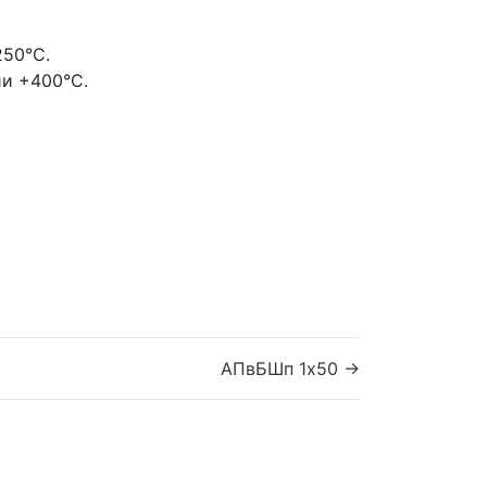
250°С.
ии +400°С.
АПвБШп 1x50 →