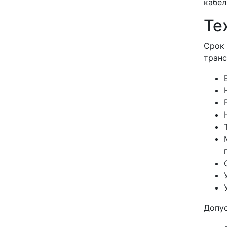
кабел
Те
Срок 
транс
Допу