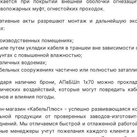
скается при покрытии внешней оболочки огнезащи
вопожарных муфт, огнестойких проходок.
ативные акты разрешают монтаж и дальнейшую эк
х:
роизводственных помещениях;
емле путем укладки кабеля в траншеи вне зависимости
рунтах с повышенной влажностью;
азличных водоемах;
абельных сооружениях частично или полностью затапл
одаря наличию брони, АПвБШп 1x70 можно прокла
нических воздействий, которые могут повредить ка
нов и влияния погоды.
йн-магазин «КабельПлюс» - успешно развивающаяся к
льной продукции от проверенных заводов-изготовит
днений. Мы отличаемся быстрой и отлаженной работой
ные менеджеры учтут пожелания каждого клиента и 