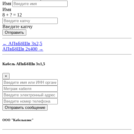
Имя
Имя
8 + ? = 12
Введите капчу
← АПвБбШв 3x2,5
АПвБбШв 2x400 →
Кабель АПвБбШв 3x1,5
×
ООО "Кабельплюс"