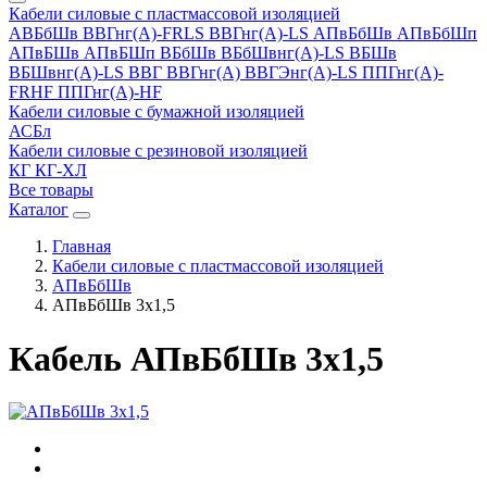
Кабели силовые с пластмассовой изоляцией
АВБбШв
ВВГнг(A)-FRLS
ВВГнг(A)-LS
АПвБбШв
АПвБбШп
АПвБШв
АПвБШп
ВБбШв
ВБбШвнг(A)-LS
ВБШв
ВБШвнг(A)-LS
ВВГ
ВВГнг(A)
ВВГЭнг(A)-LS
ППГнг(A)-
FRHF
ППГнг(A)-HF
Кабели силовые с бумажной изоляцией
АСБл
Кабели силовые с резиновой изоляцией
КГ
КГ-ХЛ
Все товары
Каталог
Главная
Кабели силовые с пластмассовой изоляцией
АПвБбШв
АПвБбШв 3x1,5
Кабель АПвБбШв 3x1,5