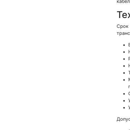
кабел
Те
Срок 
транс
Допу