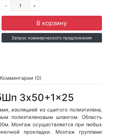
−
+
Запрос коммерческого предложения
Комментарии (0)
бШп 3x50+1x25
и, изоляцией из сшитого полиэтилена,
ным полиэтиленовым шлангом. Область
300м. Монтаж осуществляется при любых
диночной прокладки. Монтаж группами