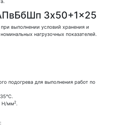
а.
 АПвБбШп 3x50+1x25
при выполнении условий хранения и
номинальных нагрузочных показателей.
го подогрева для выполнения работ по
35°С.
2
0 Н/мм
.
: