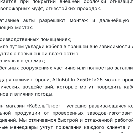
скается при покрытии внешней оболочки огнезащи
вопожарных муфт, огнестойких проходок.
ативные акты разрешают монтаж и дальнейшую 
ующих местах:
роизводственных помещениях;
емле путем укладки кабеля в траншеи вне зависимости
рунтах с повышенной влажностью;
азличных водоемах;
абельных сооружениях частично или полностью затапл
одаря наличию брони, АПвБбШп 3x50+1x25 можно прок
нических воздействий, которые могут повредить ка
нов и влияния погоды.
йн-магазин «КабельПлюс» - успешно развивающаяся к
льной продукции от проверенных заводов-изготовит
днений. Мы отличаемся быстрой и отлаженной работой
ные менеджеры учтут пожелания каждого клиента и 