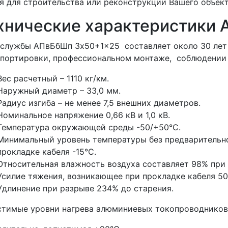
я для строительства или реконструкции Вашего объект
хнические характеристики
службы АПвБбШп 3x50+1x25 составляет около 30 лет 
портировки, профессиональном монтаже, соблюдении 
Вес расчетный – 1110 кг/км.
Наружный диаметр – 33,0 мм.
Радиус изгиба – не менее 7,5 внешних диаметров.
Номинальное напряжение 0,66 кВ и 1,0 кВ.
Температура окружающей среды -50/+50°С.
Минимальный уровень температуры без предварительно
прокладке кабеля -15°С.
Относительная влажность воздуха составляет 98% при 
Усилие тяжения, возникающее при прокладке кабеля 5
Удлинение при разрыве 234% до старения.
стимые уровни нагрева алюминиевых токопроводников