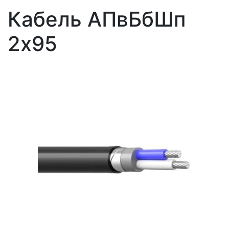
Кабель АПвБбШп
2x95