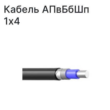
Кабель АПвБбШп
1x4